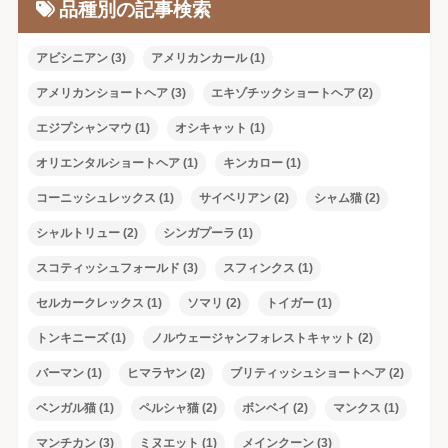
品種別の記事検索
アビシニアン
(3)
アメリカンカール
(1)
アメリカンショートヘア
(3)
エキゾチックショートヘア
(2)
エジプシャンマウ
(1)
オシキャット
(1)
オリエンタルショートヘア
(1)
キンカロー
(1)
コーニッシュレックス
(1)
サイベリアン
(2)
シャム猫
(2)
シャルトリュー
(2)
シンガプーラ
(1)
スコティッシュフォールド
(3)
スフィンクス
(1)
セルカークレックス
(1)
ソマリ
(2)
トイガー
(1)
トンキニーズ
(1)
ノルウェージャンフォレストキャット
(2)
バーマン
(1)
ヒマラヤン
(2)
ブリティッシュショートヘア
(2)
ベンガル猫
(1)
ペルシャ猫
(2)
ボンベイ
(2)
マンクス
(1)
マンチカン
(3)
ミヌエット
(1)
メインクーン
(3)