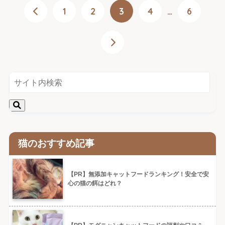
1
2
3
4
…
6
猫のおすすめ記事
【PR】無添加キャットフードランキング！安全で安
心の猫の餌はどれ？