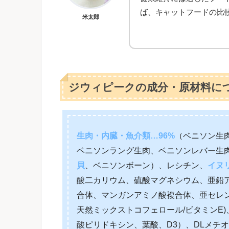
ば、キャットフードの比
米太郎
ジウィピークの成分・原材料に
生肉・内臓・魚介類…96%
（ベニソン生
ベニソンラング生肉、ベニソンレバー生
貝
、ベニソンボーン）、レシチン、
イヌ
酸二カリウム、硫酸マグネシウム、亜鉛
合体、マンガンアミノ酸複合体、亜セレ
天然ミックストコフェロール/ビタミンE
酸ピリドキシン、葉酸、D3）、DLメチ