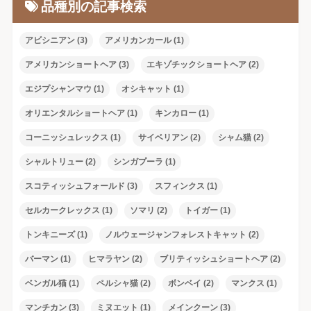
品種別の記事検索
アビシニアン
(3)
アメリカンカール
(1)
アメリカンショートヘア
(3)
エキゾチックショートヘア
(2)
エジプシャンマウ
(1)
オシキャット
(1)
オリエンタルショートヘア
(1)
キンカロー
(1)
コーニッシュレックス
(1)
サイベリアン
(2)
シャム猫
(2)
シャルトリュー
(2)
シンガプーラ
(1)
スコティッシュフォールド
(3)
スフィンクス
(1)
セルカークレックス
(1)
ソマリ
(2)
トイガー
(1)
トンキニーズ
(1)
ノルウェージャンフォレストキャット
(2)
バーマン
(1)
ヒマラヤン
(2)
ブリティッシュショートヘア
(2)
ベンガル猫
(1)
ペルシャ猫
(2)
ボンベイ
(2)
マンクス
(1)
マンチカン
(3)
ミヌエット
(1)
メインクーン
(3)