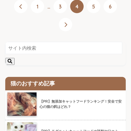
1
…
3
4
5
6
猫のおすすめ記事
【PR】無添加キャットフードランキング！安全で安
心の猫の餌はどれ？