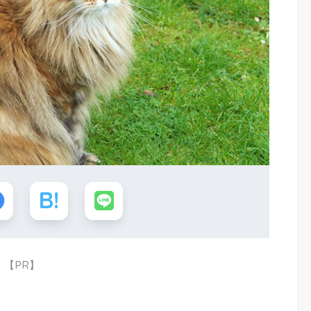
【PR】
。