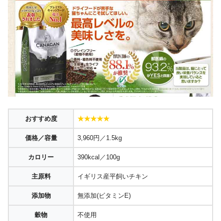
おすすめ度
★★★★★
価格／容量
3,960円／1.5kg
カロリー
390kcal／100g
主原料
イギリス産平飼いチキン
添加物
無添加(ビタミンE)
穀物
不使用