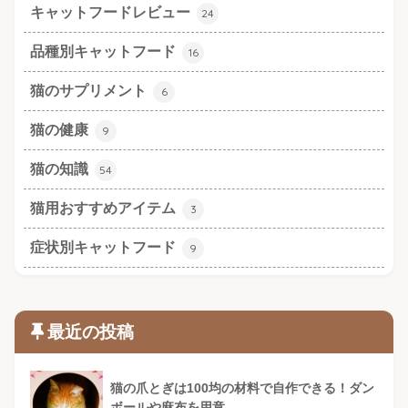
キャットフードレビュー
24
品種別キャットフード
16
猫のサプリメント
6
猫の健康
9
猫の知識
54
猫用おすすめアイテム
3
症状別キャットフード
9
最近の投稿
猫の爪とぎは100均の材料で自作できる！ダン
ボールや麻布を用意