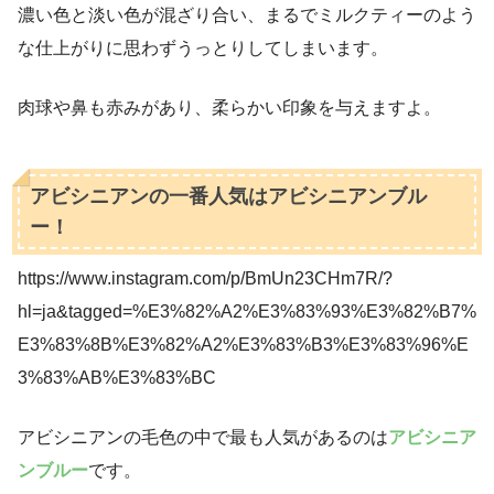
濃い色と淡い色が混ざり合い、まるでミルクティーのよう
な仕上がりに思わずうっとりしてしまいます。
肉球や鼻も赤みがあり、柔らかい印象を与えますよ。
アビシニアンの一番人気はアビシニアンブル
ー！
https://www.instagram.com/p/BmUn23CHm7R/?
hl=ja&tagged=%E3%82%A2%E3%83%93%E3%82%B7%
E3%83%8B%E3%82%A2%E3%83%B3%E3%83%96%E
3%83%AB%E3%83%BC
アビシニアンの毛色の中で最も人気があるのは
アビシニア
ンブルー
です。